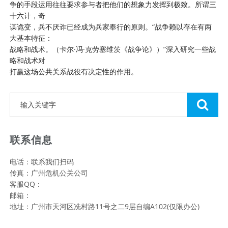
争的手段运用往往要求参与者把他们的想象力发挥到极致。所谓三
十六计，奇
谋诡变，兵不厌诈已经成为兵家奉行的原则。“战争赖以存在有两
大基本特征：
战略和战术。（卡尔·冯·克劳塞维茨《战争论》）”深入研究一些战
略和战术对
打赢这场公共关系战役有决定性的作用。
联系信息
电话：联系我们扫码
传真：广州危机公关公司
客服QQ：
邮箱：
地址：广州市天河区冼村路11号之二9层自编A102(仅限办公)