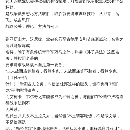
员工的就业机会和社会的和谐稳定，对经营如战争般重视没有什么
坏处。
是战争就要想尽方法取胜，取胜就要讲求谋略技巧，从卫青、岳
飞、成吉思汗
战略公关：理论、方法与例证
到亚历山大、汉尼拔、拿破仑乃至古德里安和艾森豪威尔，名将之
所以能够炼成
名将，除了有条件统带千军万马之外，熟读《孙子兵法》这些名
著，并按照名著的
要求讲求战略战术自是第一要务。
“夫未战而庙算胜者，得算多也，未战而庙算不胜者，得算少也。
（《孙子·始
计》）”单凭匹夫之勇，即使是杜邦这样的巨头，也不免有“特富
龙”事件的滑铁卢，
而艾柯卡、韦尔奇之辈能够成为经营之神，与他们在经营中严格遵
循战争法则不
无关系。
现代公共关系不是拉关系，当然也“不是请客吃饭，不是做文章，
不是绘画绣
花，”自然也就“不能那样雅致，那样从容不迫，那样温良恭俭让”，