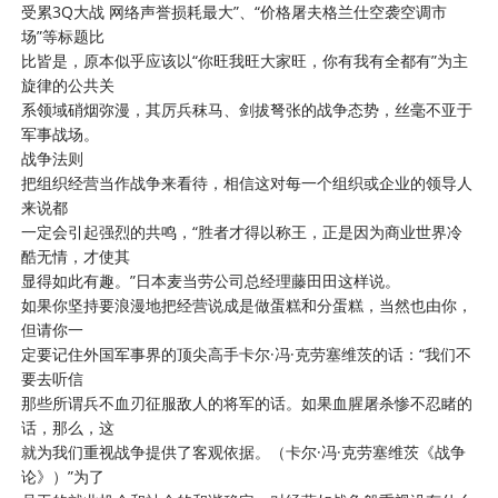
受累3Q大战 网络声誉损耗最大”、“价格屠夫格兰仕空袭空调市
场”等标题比
比皆是，原本似乎应该以“你旺我旺大家旺，你有我有全都有”为主
旋律的公共关
系领域硝烟弥漫，其厉兵秣马、剑拔弩张的战争态势，丝毫不亚于
军事战场。
战争法则
把组织经营当作战争来看待，相信这对每一个组织或企业的领导人
来说都
一定会引起强烈的共鸣，“胜者才得以称王，正是因为商业世界冷
酷无情，才使其
显得如此有趣。”日本麦当劳公司总经理藤田田这样说。
如果你坚持要浪漫地把经营说成是做蛋糕和分蛋糕，当然也由你，
但请你一
定要记住外国军事界的顶尖高手卡尔·冯·克劳塞维茨的话：“我们不
要去听信
那些所谓兵不血刃征服敌人的将军的话。如果血腥屠杀惨不忍睹的
话，那么，这
就为我们重视战争提供了客观依据。（卡尔·冯·克劳塞维茨《战争
论》）”为了