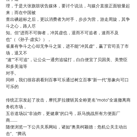
理，于是大张旗鼓状告媒体，要讨个说法，与媒介直接正面较量起
来；而在中国被
查出碘超标之后，更以消费者为对手，步步为营，游走周旋，其争
斗之心，路人尽
知。但“进而不可御者，冲其虚也，退而不可追者，速而不及
也”（《孙子·虚实》），
雀巢有争斗之心却无争斗之策，进不能“冲其虚”，赢了官司丢了市
场，退又不
“速”“不可追”，让公众一通穷追猛打，白白便宜了贝因美、美赞臣
和多美滋等
对手。
同样，我们很容易看到百事可乐通过树立百事“新一代”形象向可口
可乐的
传统正宗发起了攻击，摩托罗拉腰斩其全称更名“moto”全速撤离商
务机市场，
五谷道场以“非油炸，更健康”的口号，跃马挑战所有方便面厂
商......
随便浏览一下公共关系网站，诸如“奥美柯颖德：危机公关主动出
击”、“腾讯