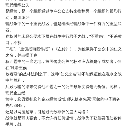
现代组织公关
是经营，是一个组织通过争夺公众支持来推翻另一个组织的暴烈行
动，是组织经
营战争中的一个重要战区，也是组织经营战争中一件有力的重型武
器。
春秋时的宋襄公要求下属在战争中行君子之战，“不重伤”、“不杀黄
口，不获
二毛”、“重偏战而贱诈战”（《左传》），为他赢得了公众中的仁义
之名，并占据了春
秋五霸中的一席之地，按照传统公关的标准应该算是个成功者，但
在“胜者王侯
败者寇”的丛林法则之下，这种“仁义之名”却不能保证他在泓水之战
中的胜利，
兵败亏输的结果使得他五霸之一的公关形象变得毫无价值。同样，
现代企业经
营中，您愿意把您的企业经营成“出师未捷身先死”形象的电子商务
先烈8848，
还是以网游起家，引起过无数非议的盛大网络？
战争就是弱肉强食，不允许有任何温情，战争为了获胜要借助各种
手段，战